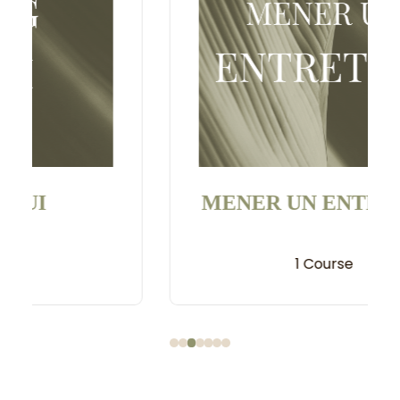
MENER UN ENTRETIEN
1 Course
1
2
3
4
5
6
7