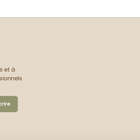
e et à
sionnels
crire