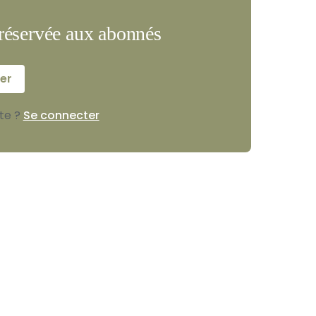
t réservée aux abonnés
er
te ?
Se connecter